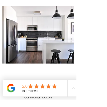
contact@knbd.biz
电话：(614)876-8788