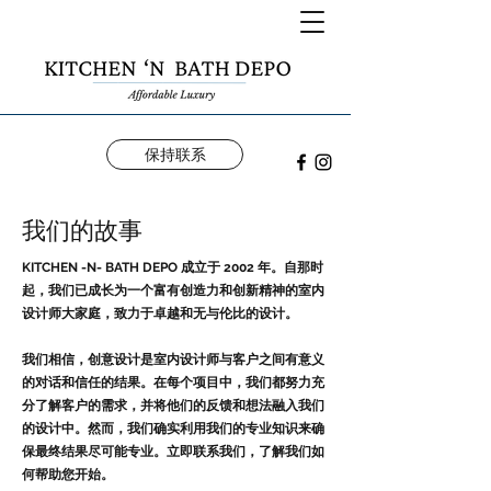
保持联系
我们的故事
KITCHEN -N- BATH DEPO 成立于 2002 年。自那时
起，我们已成长为一个富有创造力和创新精神的室内
设计师大家庭，致力于卓越和无与伦比的设计。
我们相信，创意设计是室内设计师与客户之间有意义
的对话和信任的结果。在每个项目中，我们都努力充
分了解客户的需求，并将他们的反馈和想法融入我们
的设计中。然而，我们确实利用我们的专业知识来确
保最终结果尽可能专业。立即联系我们，了解我们如
何帮助您开始。