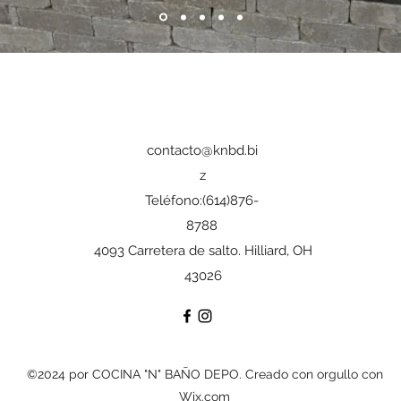
contacto@knbd.bi
z
Teléfono:(614)876-
8788
4093 Carretera de salto. Hilliard, OH
43026
©2024 por COCINA "N" BAÑO DEPO. Creado con orgullo con
Wix.com